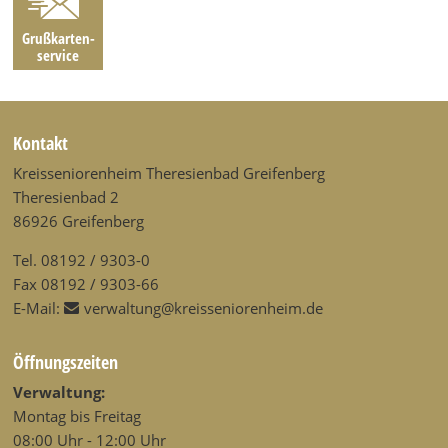
Grußkarten­
service
Kontakt
Kreisseniorenheim Theresienbad Greifenberg
Theresienbad 2
86926 Greifenberg
Tel. 08192 / 9303-0
Fax 08192 / 9303-66
E-Mail:
verwaltung@kreisseniorenheim.de
Öffnungszeiten
Verwaltung:
Montag bis Freitag
08:00 Uhr - 12:00 Uhr