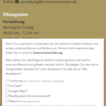
E-Mail:
verwaltung@kreisseniorenheim.de
Öffnungszeiten
Verwaltung:
Montag bis Freitag
08:00 Uhr - 12:00 Uhr
14:00 Uhr - 16:00 Uhr
Wenn Sie zustimmen, verwenden wir an mehreren Stellen Cookies und
Wohnbereiche:
binden externe Dienste und Medien ein. Weitere Informationen dazu
finden Sie in unserer
Datenschutzerklärung
.
Angehörige und Besucher sind uns jederzeit willkommen.
Bitte wählen Sie nachfolgend, welche Cookies gesetzt und welche
externen Ressourcen geladen werden dürfen. Bestätigen Sie dies durch
Rechtliches & Infos
"Ausgewählte akzeptieren" oder akzeptieren Sie alle durch "Alle
Startseite
akzeptieren":
Service
Funktional
(Zum Betrieb der Webseite notwendig)
Bereich für Angehörige
YouTube*
Seitenübersicht
Google Maps*
Schriftgröße
ReadSpeaker (Vorlesefunktion)*
Matomo
(Webanalyse-Tool)
Datenschutzerklärung
* Es werden möglicherweise personenbezogene Daten an den externen Dienstleister