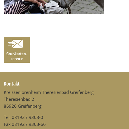
Grußkarten­
service
Kontakt
Kreisseniorenheim Theresienbad Greifenberg
Theresienbad 2
86926 Greifenberg
Tel. 08192 / 9303-0
Fax 08192 / 9303-66