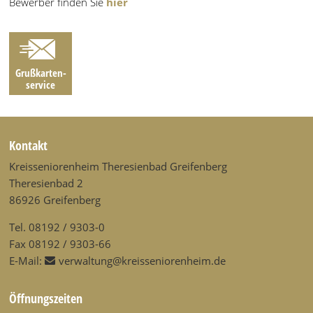
Bewerber finden Sie
hier
Grußkarten­
service
Kontakt
Kreisseniorenheim Theresienbad Greifenberg
Theresienbad 2
86926 Greifenberg
Tel. 08192 / 9303-0
Fax 08192 / 9303-66
E-Mail:
verwaltung@kreisseniorenheim.de
Öffnungszeiten