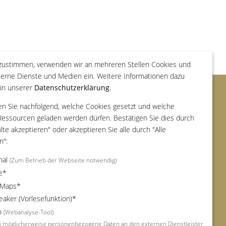
zustimmen, verwenden wir an mehreren Stellen Cookies und
terne Dienste und Medien ein. Weitere Informationen dazu
 in unserer
Datenschutzerklärung
.
Rechtliches & Infos
en Sie nachfolgend, welche Cookies gesetzt und welche
Startseite
Ressourcen geladen werden dürfen. Bestätigen Sie dies durch
te akzeptieren" oder akzeptieren Sie alle durch "Alle
Service
n":
Bereich für Angehörige
nal
(Zum Betrieb der Webseite notwendig)
Seitenübersicht
e*
Schriftgröße
 Maps*
Datenschutzerklärung
aker (Vorlesefunktion)*
illkommen.
Erklärung zur Barrierefreiheit
o
(Webanalyse-Tool)
Impressum
 möglicherweise personenbezogene Daten an den externen Dienstleister