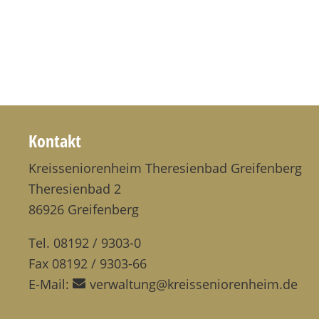
Kontakt
Kreisseniorenheim Theresienbad Greifenberg
Theresienbad 2
86926 Greifenberg
Tel. 08192 / 9303-0
Fax 08192 / 9303-66
E-Mail:
verwaltung@kreisseniorenheim.de