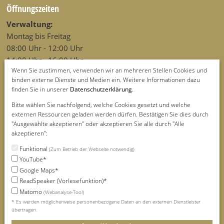
Öffnungszeiten
Verwaltung:
Montag bis Freitag
08:00 Uhr - 12:00 Uhr
14:00 Uhr - 16:00 Uhr
Wenn Sie zustimmen, verwenden wir an mehreren Stellen Cookies und
Wohnbereiche:
binden externe Dienste und Medien ein. Weitere Informationen dazu
finden Sie in unserer
Datenschutzerklärung
.
Angehörige und Besucher sind uns jederzeit willkommen.
Bitte wählen Sie nachfolgend, welche Cookies gesetzt und welche
externen Ressourcen geladen werden dürfen. Bestätigen Sie dies durch
Rechtliches & Infos
"Ausgewählte akzeptieren" oder akzeptieren Sie alle durch "Alle
Startseite
akzeptieren":
Service
Funktional
(Zum Betrieb der Webseite notwendig)
Bereich für Angehörige
YouTube*
Seitenübersicht
Google Maps*
Schriftgröße
ReadSpeaker (Vorlesefunktion)*
Matomo
(Webanalyse-Tool)
Datenschutzerklärung
* Es werden möglicherweise personenbezogene Daten an den externen Dienstleister
Erklärung zur Barrierefreiheit
übertragen.
Impressum